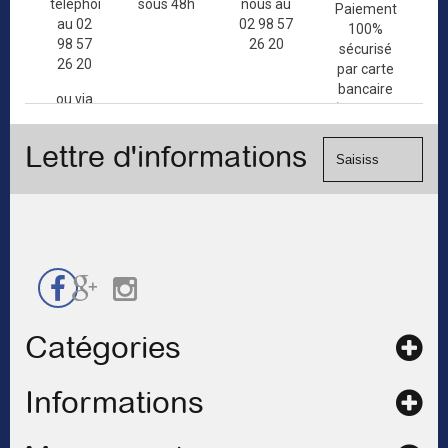
téléphone
sous 48h
nous au
Paiement
au 02
02 98 57
100%
98 57
26 20
sécurisé
26 20
par carte
bancaire
ou via
(Mastercard,
le
Visa, ...) et
formulaire
Lettre d'informations
chèque.
de
contact
Catégories
Informations