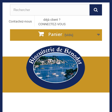
déjà client ?
Contactez-nous
CONNECTEZ-VOUS
Panier
(vide)