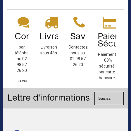
Contact
Livraison
Sav
Paiemen
Sécuris
par
Livraison
Contactez-
téléphone
sous 48h
nous au
Paiement
au 02
02 98 57
100%
98 57
26 20
sécurisé
26 20
par carte
bancaire
ou via
(Mastercard,
le
Visa, ...) et
formulaire
Lettre d'informations
chèque.
de
contact