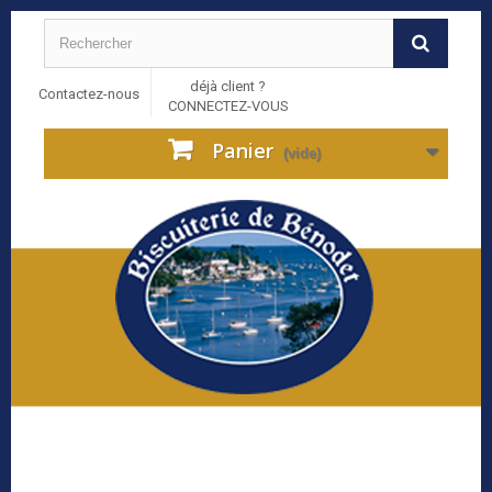
déjà client ?
Contactez-nous
CONNECTEZ-VOUS
Panier
(vide)