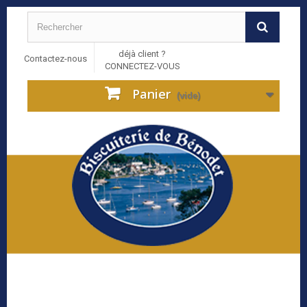
déjà client ?
Contactez-nous
CONNECTEZ-VOUS
Panier
(vide)