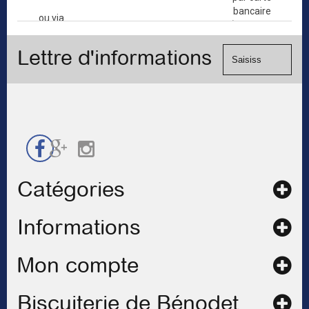
bancaire
ou via
(Mastercard,
le
Visa, ...) et
formulaire
Lettre d'informations
chèque.
de
contact
Catégories
Informations
Mon compte
Biscuiterie de Bénodet