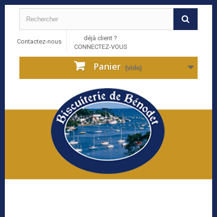
déjà client ?
Contactez-nous
CONNECTEZ-VOUS
Panier
(vide)