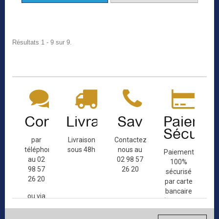
Résultats 1 - 9 sur 9.
Contact
Livraison
Sav
Paiemen
Sécuris
par
Livraison
Contactez-
téléphone
sous 48h
nous au
Paiement
au 02
02 98 57
100%
98 57
26 20
sécurisé
26 20
par carte
bancaire
ou via
(Mastercard,
le
Visa, ...) et
formulaire