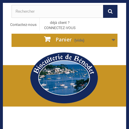
déjà client ?
Contactez-nous
CONNECTEZ-VOUS
Panier
(vide)