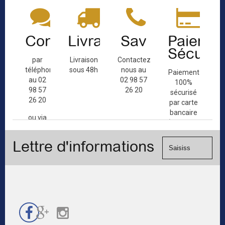
Contact
Livraison
Sav
Paiemen
Sécuris
par
Livraison
Contactez-
téléphone
sous 48h
nous au
Paiement
au 02
02 98 57
100%
98 57
26 20
sécurisé
26 20
par carte
bancaire
ou via
(Mastercard,
le
Visa, ...) et
formulaire
Lettre d'informations
chèque.
de
contact