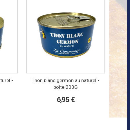
urel -
Thon blanc germon au naturel -
boite 200G
6,95 €