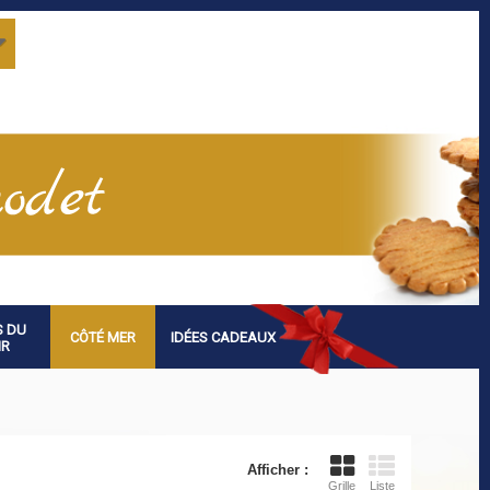
S DU
CÔTÉ MER
IDÉES CADEAUX
IR
Afficher :
Grille
Liste