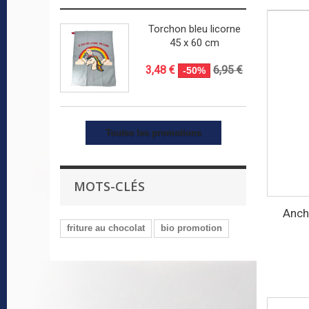
Torchon bleu licorne
45 x 60 cm
3,48 €
6,95 €
-50%
Toutes les promotions
MOTS-CLÉS
Ancho
friture au chocolat
bio promotion