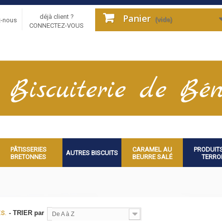
Panier
déjà client ?
(vide)
z-nous
CONNECTEZ-VOUS
PÂTISSERIES
CARAMEL AU
PRODUIT
AUTRES BISCUITS
BRETONNES
BEURRE SALÉ
TERRO
s.
- TRIER par
De A à Z