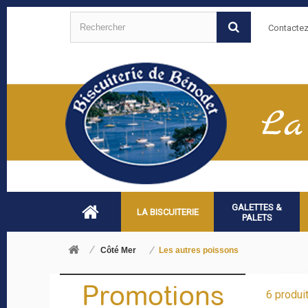
Contacte
GALETTES &
LA BISCUITERIE
PALETS
Côté Mer
Les autres poissons
Promotions
6 produit