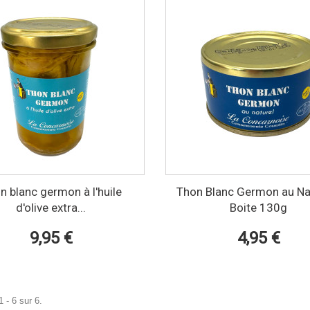
n blanc germon à l'huile
Thon Blanc Germon au Nat
d'olive extra...
Boite 130g
9,95 €
4,95 €
 - 6 sur 6.