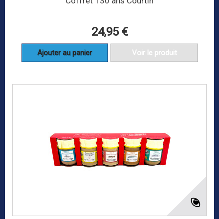
Coffret 130 ans Courtin
24,95 €
Ajouter au panier
Voir le produit