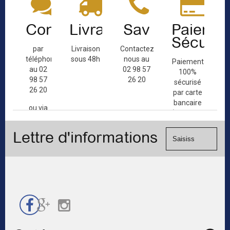
Contact
Livraison
Sav
Paiemen
Sécuris
par
Livraison
Contactez-
téléphone
sous 48h
nous au
Paiement
au 02
02 98 57
100%
98 57
26 20
sécurisé
26 20
par carte
bancaire
ou via
(Mastercard,
le
Visa, ...) et
formulaire
Lettre d'informations
chèque.
de
contact