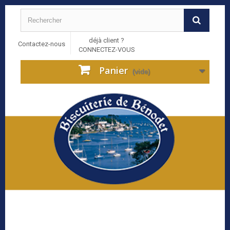
déjà client ?
Contactez-nous
CONNECTEZ-VOUS
Panier
(vide)