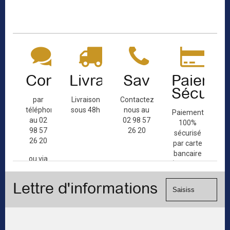
Contact
Livraison
Sav
Paiemen
Sécuris
par
Livraison
Contactez-
téléphone
sous 48h
nous au
Paiement
au 02
02 98 57
100%
98 57
26 20
sécurisé
26 20
par carte
bancaire
ou via
(Mastercard,
le
Visa, ...) et
formulaire
Lettre d'informations
chèque.
de
contact