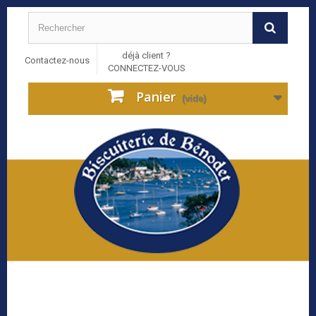
déjà client ?
Contactez-nous
CONNECTEZ-VOUS
Panier
(vide)