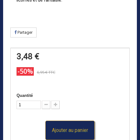
licornes et de fantaisie.
Partager
3,48 €
-50%
6,95 €
TTC
Quantité
Ajouter au panier