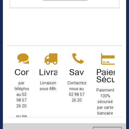
Contact
Livraison
Sav
Paiemen
Sécuris
par
Livraison
Contactez-
téléphone
sous 48h
nous au
Paiement
au 02
02 98 57
100%
98 57
26 20
sécurisé
26 20
par carte
bancaire
ou via
(Mastercard,
le
Visa, ...) et
formulaire