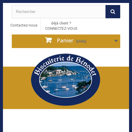
déjà client ?
Contactez-nous
CONNECTEZ-VOUS
Panier
(vide)