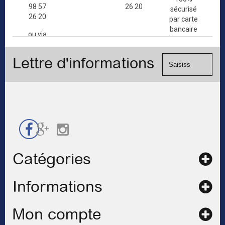
98 57
26 20
sécurisé
26 20
par carte
bancaire
ou via
(Mastercard,
le
Visa, ...) et
formulaire
Lettre d'informations
chèque.
de
contact
Catégories
Informations
Mon compte