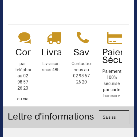
Contact
Livraison
Sav
Paiemen
Sécuris
par
Livraison
Contactez-
téléphone
sous 48h
nous au
Paiement
au 02
02 98 57
100%
98 57
26 20
sécurisé
26 20
par carte
bancaire
ou via
(Mastercard,
le
Visa, ...) et
formulaire
Lettre d'informations
chèque.
de
contact