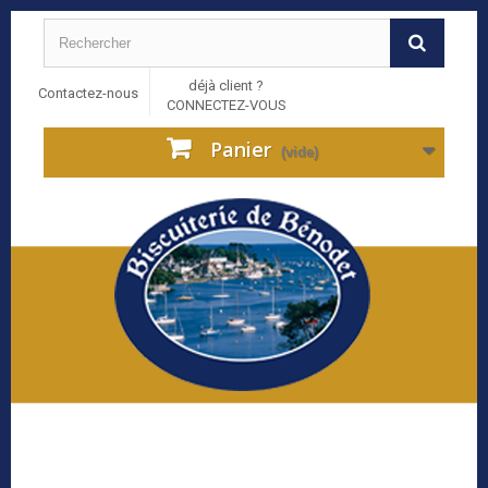
déjà client ?
Contactez-nous
CONNECTEZ-VOUS
Panier
(vide)