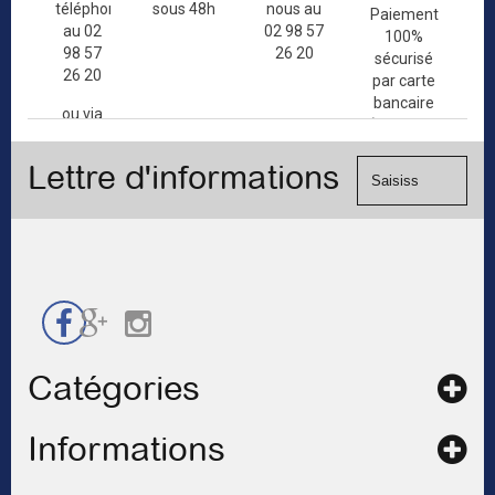
téléphone
sous 48h
nous au
Paiement
au 02
02 98 57
100%
98 57
26 20
sécurisé
26 20
par carte
bancaire
ou via
(Mastercard,
le
Visa, ...) et
formulaire
Lettre d'informations
chèque.
de
contact
Catégories
Informations