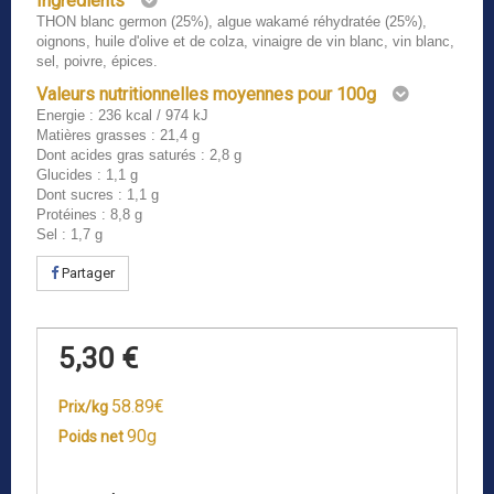
Ingrédients
THON blanc germon (25%), algue wakamé réhydratée (25%),
oignons, huile d'olive et de colza, vinaigre de vin blanc, vin blanc,
sel, poivre, épices.
Valeurs nutritionnelles moyennes pour 100g
Energie : 236 kcal / 974 kJ
Matières grasses : 21,4 g
Dont acides gras saturés : 2,8 g
Glucides : 1,1 g
Dont sucres : 1,1 g
Protéines : 8,8 g
Sel : 1,7 g
Partager
5,30 €
58.89€
Prix/kg
90g
Poids net