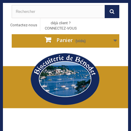
déjà client ?
Contactez-nous
CONNECTEZ-VOUS
Panier
(vide)