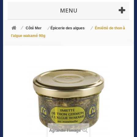
MENU
Côté Mer
Épicerie des algues
Émiétté de thon à
l'algue wakamé 90g
Agrandir l'image