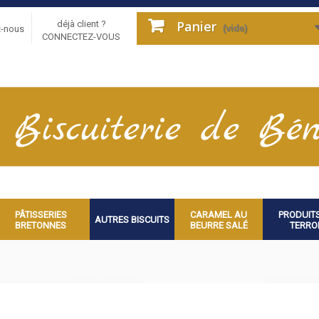
Panier
déjà client ?
(vide)
z-nous
CONNECTEZ-VOUS
PÂTISSERIES
CARAMEL AU
PRODUIT
AUTRES BISCUITS
BRETONNES
BEURRE SALÉ
TERRO