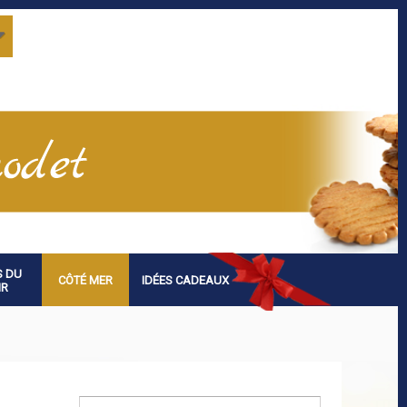
S DU
CÔTÉ MER
IDÉES CADEAUX
IR