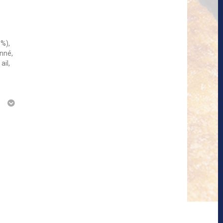
1%),
onné,
ail,
g