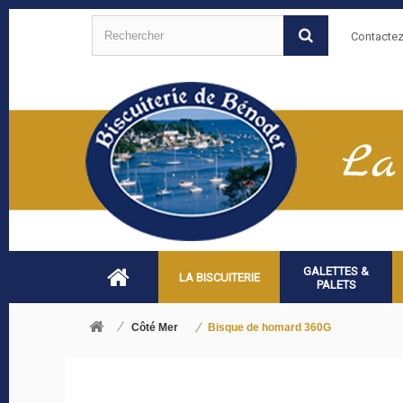
Contacte
GALETTES &
LA BISCUITERIE
PALETS
Côté Mer
Bisque de homard 360G