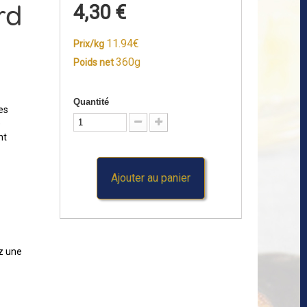
rd
4,30 €
11.94€
Prix/kg
360g
Poids net
Quantité
les
e
nt
Ajouter au panier
ez une