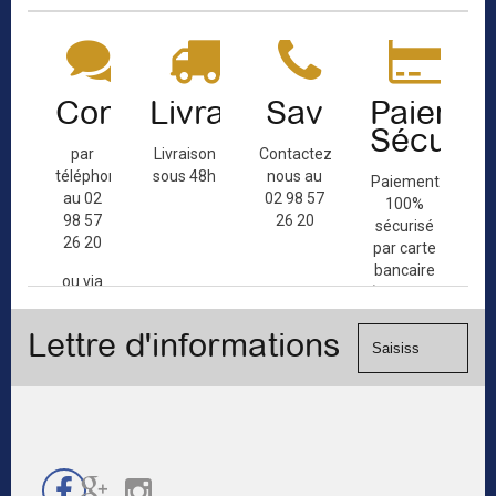
Contact
Livraison
Sav
Paiemen
Sécuris
par
Livraison
Contactez-
téléphone
sous 48h
nous au
Paiement
au 02
02 98 57
100%
98 57
26 20
sécurisé
26 20
par carte
bancaire
ou via
(Mastercard,
le
Visa, ...) et
formulaire
Lettre d'informations
chèque.
de
contact