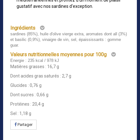
méditerranéennes et profitez d'un moment de plaisir
gustatif avec nos sardines d'exception.
Ingrédients
sardines (85%), huile d'olive vierge extra, aromates dont all (3%)
et basilic (0,9%), vinaigre de vin, sel, épaississants : gomme
guar.
Valeurs nutritionnelles moyennes pour 100g
Energie : 235 kcal / 978 kJ
Matières grasses : 16,7 g
Dont acides gras saturés : 2,7 g
Glucides : 0,76 g
Dont sucres : 0,66 g
Protéines : 20,4 g
Sel : 1,18 g
Partager