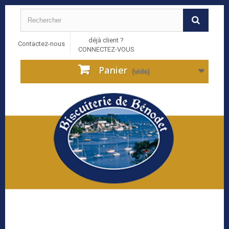
déjà client ?
Contactez-nous
CONNECTEZ-VOUS
Panier
(vide)